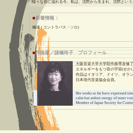
様々な音に溢れる今、私は、沈黙から生まれ、沈黙という
■
新着情報：
幽遠 ( コントラバス・ソロ)
■
作曲家／諸橋玲子 プロフィール
大阪音楽大学大学院作曲専攻修
エネルギーをもつ音の宇宙(せかい
作品はイタリア、ドイツ、オラン
日本現代音楽協会会員。
Her works so far have expressed tim
calm but ardent energy of inner voic
Member of Japan Society for Conte