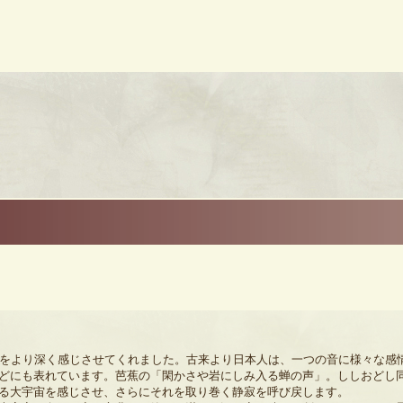
寂をより深く感じさせてくれました。古来より日本人は、一つの音に様々な感情
どにも表れています。芭蕉の「閑かさや岩にしみ入る蝉の声」。ししおどし
る大宇宙を感じさせ、さらにそれを取り巻く静寂を呼び戻します。