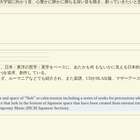
大宇宙に向かう音、心豊かに静かに満ちる深い音を聴き、創っていきたいと
了。日本・東洋の哲学・美学をベースに、あたかも何 もないかに見える日本
)を追求、創作し ている。
ダ、ルーマニアなどでも紹介され、また楽譜、CDがJILA出版、マザーアー
e and space of “Noh” or calm tension including a series of works for percussions wh
e that lurk in the bottom of Japanese space that have been created from oriental time
mporary Music (ISCM Japanese Section).