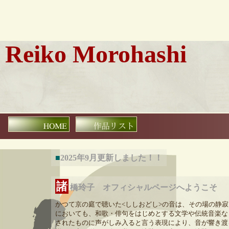
Reiko Morohashi
■
2025年9月更新しました！！
諸
橋玲子 オフィシャルページへようこそ
かつて京の庭で聴いた<ししおどし>の音は、その場の静
においても、和歌・俳句をはじめとする文学や伝統音楽な
されたものに声がしみ入ると言う表現により、音が響き渡